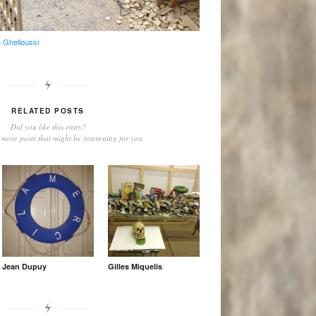
 Ghelloussi
RELATED POSTS
Did you like this entry?
more posts that might be interesting for you.
Jean Dupuy
Gilles Miquelis