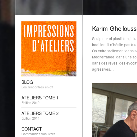
Karim Ghellouss
Sculpteur et plasticien, il t
tradition, il n’hésite pas à 
On entre facilement dans s
Méditerranée, dans une s
dans des rêves, des évoca
agressives…
BLOG
Les rencontres en off
ATELIERS TOME 1
Édition 2012
ATELIERS TOME 2
Édition 2014
CONTACT
Commandez vos livres