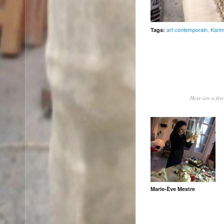
art contemporain
,
Karim
Tags:
Here are a few 
Marie-Ève Mestre