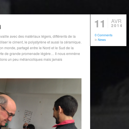
11
AVR
i
2014
0 Comments
ravaille avec des matériaux légers, différents de la
in
News
utiliser le ciment, le polystyrène et aussi la céramique.
on monde, partagé entre le Nord et le Sud de la
orte de grande promenade légère… Il nous emmène
tions un peu mélancoliques mais jamais