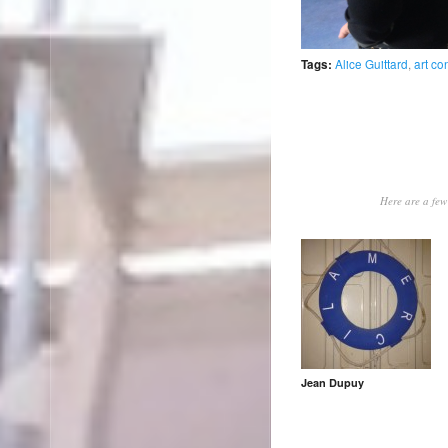
Alice Guittard
,
art c
Tags:
Here are a few 
Jean Dupuy