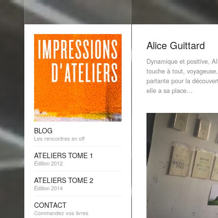
Alice Guittard
Dynamique et positive, Al
touche à tout, voyageuse, 
partante pour la découvert
elle a sa place…
BLOG
Les rencontres en off
ATELIERS TOME 1
Édition 2012
ATELIERS TOME 2
Édition 2014
CONTACT
Commandez vos livres