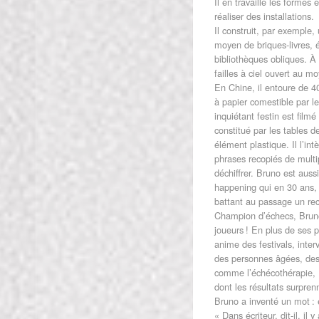
Il en travaille les formes
réaliser des installations.
Il construit, par exemple,
moyen de briques-livres, 
bibliothèques obliques. À 
failles à ciel ouvert au m
En Chine, il entoure de 4
à papier comestible par l
inquiétant festin est film
constitué par les tables de
élément plastique. Il l’in
phrases recopiés de multip
déchiffrer. Bruno est aus
happening qui en 30 ans,
battant au passage un re
Champion d’échecs, Bruno
joueurs ! En plus de ses p
anime des festivals, inter
des personnes âgées, des a
comme l’échécothérapie,
dont les résultats surpren
Bruno a inventé un mot : é
« Dans écriteur, dit-il, il