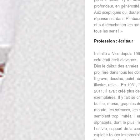
profondeur, en générosité
Aux sceptiques qui douten
réponse est dans Rimbaud,
et sut réenchanter les mot
tous les sens ! »
Profession : écriteur
Installé à Nice depuis 19
cela était écrit d’avance.
Dès le début des années 70
prolifère dans tous les d
Il grave, dessine, peint, éc
illustre, relie… En 1981, 
2011, il avait créé plus d
exemplaires. Il y fait se 
braille, morse, graphies d
monde, les sciences, les r
semblent trop limités, il 
alphabets, dont le plus im
Le livre, support de la co
exploite toutes les possibil