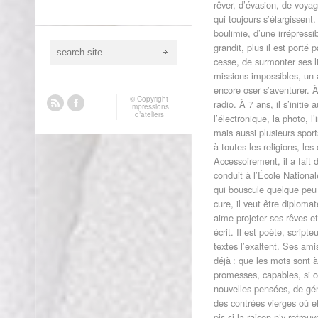
rêver, d’évasion, de voyag
qui toujours s’élargissent.
boulimie, d’une irrépressib
grandit, plus il est porté
cesse, de surmonter ses l
missions impossibles, un
encore oser s’aventurer. À
© Copyright
radio. À 7 ans, il s’initie
Impressions
d’ateliers
l’électronique, la photo, 
mais aussi plusieurs sport
à toutes les religions, le
Accessoirement, il a fait 
conduit à l’École National
qui bouscule quelque peu
cure, il veut être diplomat
aime projeter ses rêves et
écrit. Il est poète, scrip
textes l’exaltent. Ses ami
déjà : que les mots sont à
promesses, capables, si o
nouvelles pensées, de gén
des contrées vierges où e
pis si la raison n’y retrou