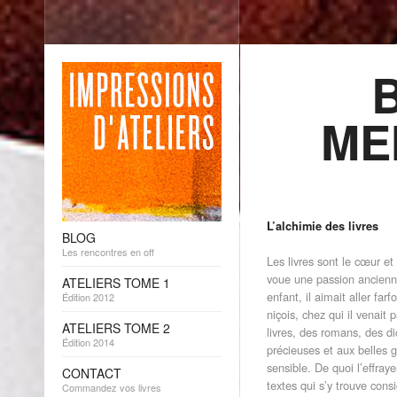
ME
L’alchimie des livres
BLOG
Les rencontres en off
Les livres sont le cœur e
voue une passion ancienn
ATELIERS TOME 1
enfant, il aimait aller far
Édition 2012
niçois, chez qui il venait 
ATELIERS TOME 2
livres, des romans, des di
Édition 2014
précieuses et aux belles g
sensible. De quoi l’effray
CONTACT
textes qui s’y trouve cons
Commandez vos livres