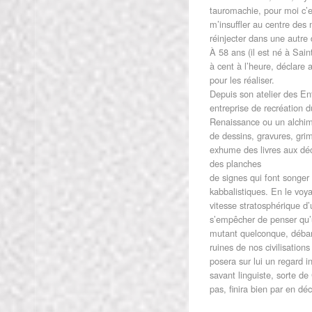
tauromachie, pour moi c’e
m’insuffler au centre des 
réinjecter dans une autre 
À 58 ans (il est né à Sain
à cent à l’heure, déclare
pour les réaliser.
Depuis son atelier des En
entreprise de recréation 
Renaissance ou un alchim
de dessins, gravures, gri
exhume des livres aux déc
des planches
de signes qui font songer
kabbalistiques. En le voya
vitesse stratosphérique d’
s’empêcher de penser qu’u
mutant quelconque, débarq
ruines de nos civilisatio
posera sur lui un regard in
savant linguiste, sorte d
pas, finira bien par en déc