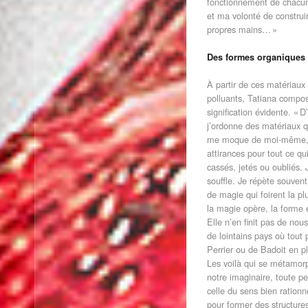
fonctionnement de chacun
et ma volonté de constru
propres mains… »
Des formes organiques
À partir de ces matériaux 
polluants, Tatiana compo
signification évidente. « 
j’ordonne des matériaux qu
me moque de moi-même, d
attirances pour tout ce qu
cassés, jetés ou oubliés.
souffle. Je répète souve
de magie qui foirent la pl
la magie opère, la forme 
Elle n’en finit pas de nou
de lointains pays où tout 
Perrier ou de Badoit en 
Les voilà qui se métamorp
notre imaginaire, toute pe
celle du sens bien rationn
pour former des structure