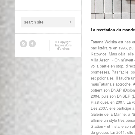
La recréation du monde
Tatiana Wolska est née en
© Copyright
Impressions
bac littéraire en 1996, p
d’ateliers
Katowice. Mais déjà, elle r
Villa Arson. « On m’avait d
voilà partie en stop, direc
promesses. Pas facile, po
est polonaise. Il faudra 
maisTatiana s’accroche. Ap
obtient son DNAP (Diplôme
2004, puis son DNSEP (Di
Plastique), en 2007. La vo
Dès 2007, elle participe à
Galerie de la Marine, à Ni
affirme un style très perso
Station » et installe son 
du groupe. En 2011, elle a