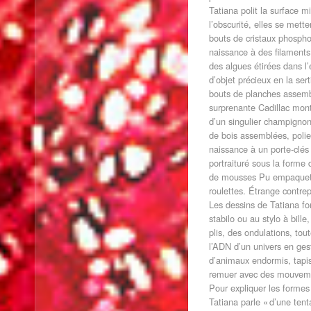
Tatiana polit la surface m
l’obscurité, elles se mett
bouts de cristaux phospho
naissance à des filaments
des algues étirées dans l’e
d’objet précieux en la se
bouts de planches assemb
surprenante Cadillac mont
d’un singulier champignon
de bois assemblées, polie
naissance à un porte-clés
portraituré sous la forme
de mousses Pu empaquetés
roulettes. Étrange contr
Les dessins de Tatiana fo
stabilo ou au stylo à bille
plis, des ondulations, to
l’ADN d’un univers en ges
d’animaux endormis, tapis
remuer avec des mouveme
Pour expliquer les formes
Tatiana parle « d’une ten