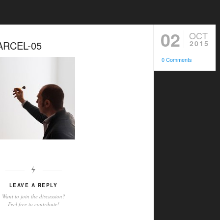
02
OCT
ARCEL-05
2015
0 Comments
LEAVE A REPLY
Want to join the discussion?
Feel free to contribute!