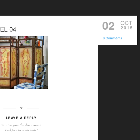
02
OCT
EL 04
2015
0 Comments
LEAVE A REPLY
Want to join the discussion?
Feel free to contribute!