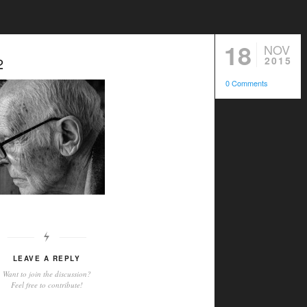
18
NOV
2
2015
0 Comments
LEAVE A REPLY
Want to join the discussion?
Feel free to contribute!