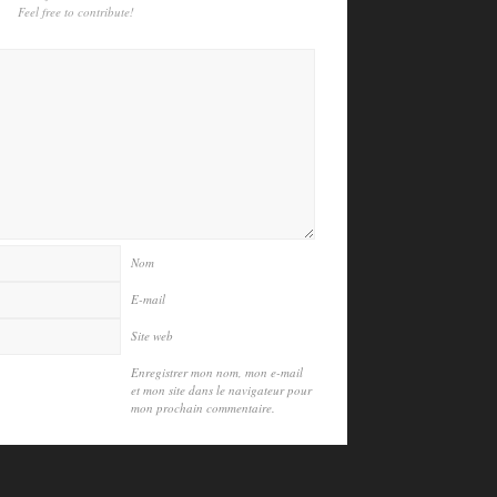
Feel free to contribute!
Nom
E-mail
Site web
Enregistrer mon nom, mon e-mail
et mon site dans le navigateur pour
mon prochain commentaire.