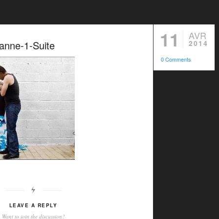
11
AVR
anne-1-Suite
2014
0 Comments
LEAVE A REPLY
Want to join the discussion?