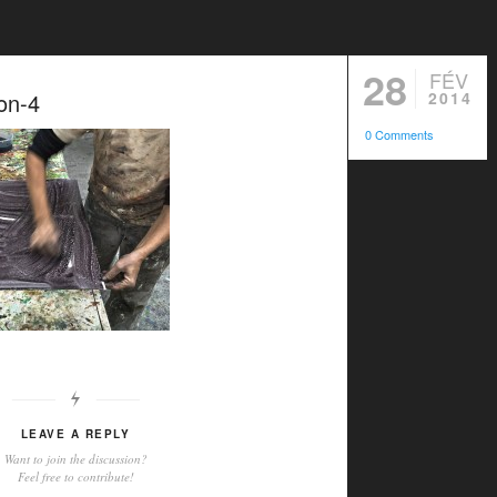
28
FÉV
on-4
2014
0 Comments
LEAVE A REPLY
Want to join the discussion?
Feel free to contribute!