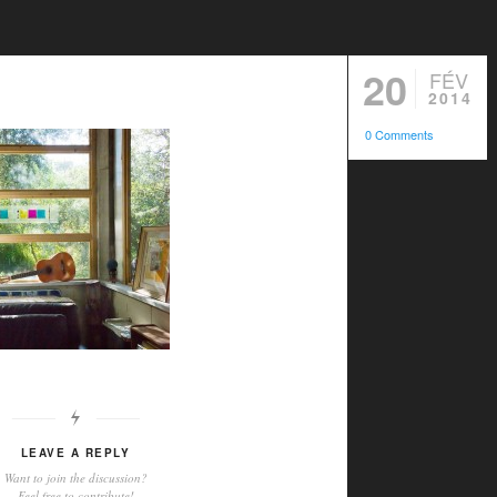
20
FÉV
2014
0 Comments
LEAVE A REPLY
Want to join the discussion?
Feel free to contribute!