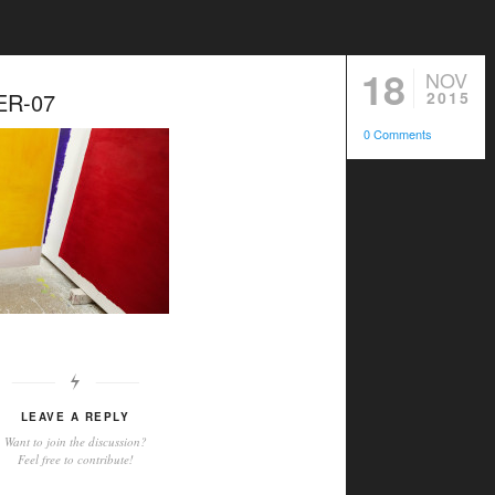
18
NOV
ER-07
2015
0 Comments
LEAVE A REPLY
Want to join the discussion?
Feel free to contribute!