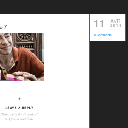
11
AVR
a-7
2014
0 Comments
LEAVE A REPLY
Want to join the discussion?
Feel free to contribute!