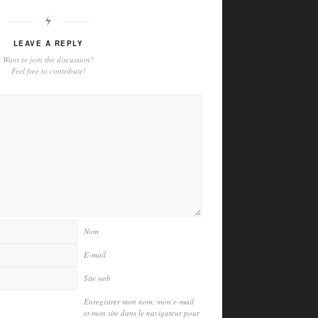
LEAVE A REPLY
Want to join the discussion?
Feel free to contribute!
Nom
E-mail
Site web
Enregistrer mon nom, mon e-mail
et mon site dans le navigateur pour