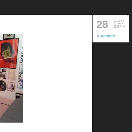
28
FÉV
2014
0 Comments